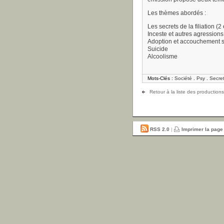
Les thèmes abordés :
Les secrets de la filiation (
Inceste et autres agressions
Adoption et accouchement s
Suicide
Alcoolisme
Mots-Clés :
Société
.
Psy
.
Secre
Retour à la liste des productions
RSS 2.0
|
Imprimer la page