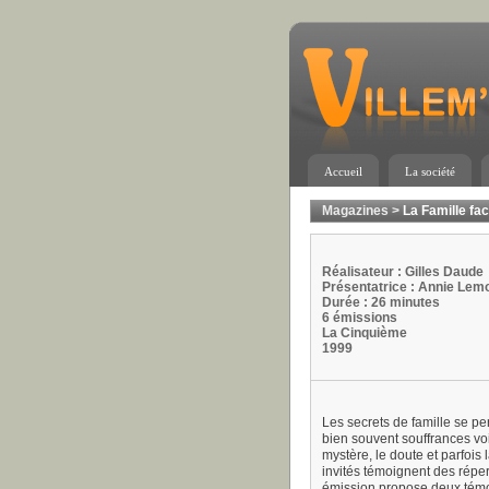
Accueil
La société
Magazines
>
La Famille fa
Réalisateur : Gilles Daude
Présentatrice : Annie Lem
Durée : 26 minutes
6 émissions
La Cinquième
1999
Les secrets de famille se pe
bien souvent souffrances voi
mystère, le doute et parfois 
invités témoignent des répe
émission propose deux témoi