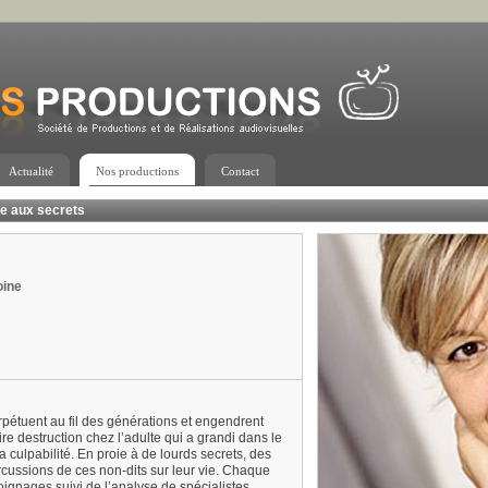
Actualité
Nos productions
Contact
ce aux secrets
oine
rpétuent au fil des générations et engendrent
re destruction chez l’adulte qui a grandi dans le
la culpabilité. En proie à de lourds secrets, des
rcussions de ces non-dits sur leur vie. Chaque
gnages suivi de l’analyse de spécialistes.