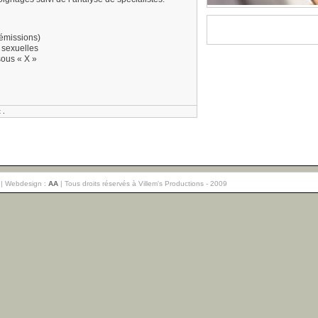
2 émissions)
 sexuelles
ous « X »
t
.
| Webdesign :
AA
| Tous droits réservés à Villem's Productions - 2009