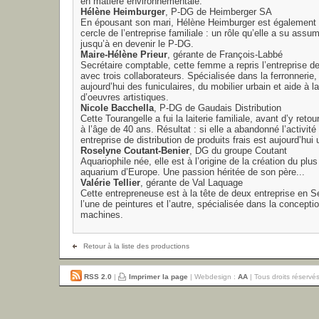
en matière environnementale.
Hélène Heimburger
, P-DG de Heimberger SA
En épousant son mari, Hélène Heimburger est également 
cercle de l’entreprise familiale : un rôle qu’elle a su assu
jusqu’à en devenir le P-DG.
Maire-Hélène Prieur
, gérante de François-Labbé
Secrétaire comptable, cette femme a repris l’entreprise d
avec trois collaborateurs. Spécialisée dans la ferronnerie, 
aujourd’hui des funiculaires, du mobilier urbain et aide à la
d’oeuvres artistiques.
Nicole Bacchella
, P-DG de Gaudais Distribution
Cette Tourangelle a fui la laiterie familiale, avant d’y retour
à l’âge de 40 ans. Résultat : si elle a abandonné l’activité
entreprise de distribution de produits frais est aujourd’hui
Roselyne Coutant-Benier
, DG du groupe Coutant
Aquariophile née, elle est à l’origine de la création du plu
aquarium d’Europe. Une passion héritée de son père...
Valérie Tellier
, gérante de Val Laquage
Cette entrepreneuse est à la tête de deux entreprise en S
l’une de peintures et l’autre, spécialisée dans la concepti
machines.
Retour à la liste des productions
RSS 2.0
|
Imprimer la page
| Webdesign :
AA
| Tous droits réservé