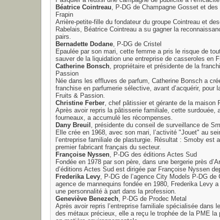
Pasquier a réussi une campagne de publicité à l’efficacité
Béatrice Cointreau
, P-DG de Champagne Gosset et des
Frapin
Arrière-petite-fille du fondateur du groupe Cointreau et d
Rabelais, Béatrice Cointreau a su gagner la reconnaissa
pairs.
Bernadette Dodane
, P-DG de Cristel
Epaulée par son mari, cette femme a pris le risque de tou
sauver de la liquidation une entreprise de casseroles en
Catherine Bonsch
, propriétaire et présidente de la franch
Passion
Née dans les effluves de parfum, Catherine Bonsch a cré
franchise en parfumerie sélective, avant d’acquérir, pour l
Fruits & Passion.
Christine Ferber
, chef pâtissier et gérante de la maison 
Après avoir repris la pâtisserie familiale, cette surdouée
fourneaux, a accumulé les récompenses.
Dany Breuil
, présidente du conseil de surveillance de S
Elle crée en 1968, avec son mari, l’activité "Jouet" au sei
l’entreprise familiale de plasturgie. Résultat : Smoby est a
premier fabricant français du secteur.
Françoise Nyssen
, P-DG des éditions Actes Sud
Fondée en 1978 par son père, dans une bergerie près d’Ar
d’éditions Actes Sud est dirigée par Françoise Nyssen de
Frederika Levy
, P-DG de l’agence City Models P-DG de 
agence de mannequins fondée en 1980, Frederika Levy a 
une personnalité à part dans la profession.
Geneviève Benezech
, P-DG de Prodec Metal
Après avoir repris l’entreprise familiale spécialisée dans l
des métaux précieux, elle a reçu le trophée de la PME la 