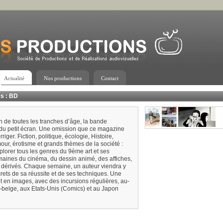
Actualité
Nos productions
Contact
es : BD
n de toutes les tranches d’âge, la bande
 du petit écran. Une omission que ce magazine
ger. Fiction, politique, écologie, Histoire,
mour, érotisme et grands thèmes de la société :
plorer tous les genres du 9ème art et ses
aines du cinéma, du dessin animé, des affiches,
ts dérivés. Chaque semaine, un auteur viendra y
crets de sa réussite et de ses techniques. Une
 en images, avec des incursions régulières, au-
o-belge, aux Etats-Unis (Comics) et au Japon