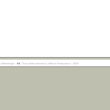
| Webdesign :
AA
| Tous droits réservés à Villem's Productions - 2009