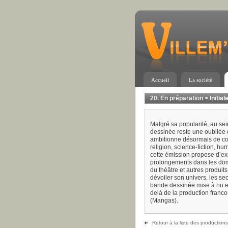
Accueil
La société
20. En préparation
>
Initial
Malgré sa popularité, au sei
dessinée reste une oubliée
ambitionne désormais de corri
religion, science-fiction, hu
cette émission propose d’ex
prolongements dans les dom
du théâtre et autres produi
dévoiler son univers, les se
bande dessinée mise à nu et
delà de la production franc
(Mangas).
Retour à la liste des productions